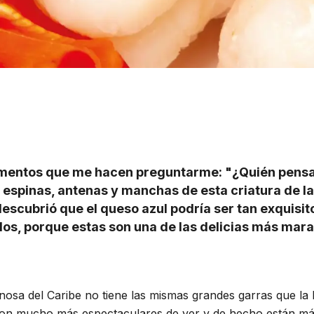
limentos que me hacen preguntarme: "¿Quién pensa
as espinas, antenas y manchas de esta criatura de 
escubrió que el queso azul podría ser tan exquisito,
llos, porque estas son una de las delicias más marav
osa del Caribe no tiene las mismas grandes garras que la l
s son mucho más espectaculares de ver y de hecho están má