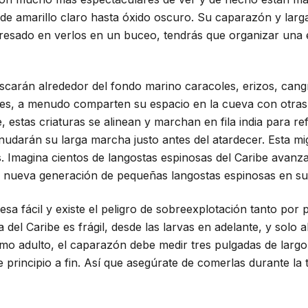
e amarillo claro hasta óxido oscuro. Su caparazón y larga
nteresado en verlos en un buceo, tendrás que organizar una
carán alrededor del fondo marino caracoles, erizos, cangr
es, a menudo comparten su espacio en la cueva con otras l
, estas criaturas se alinean y marchan en fila india para 
udarán su larga marcha justo antes del atardecer. Esta mig
s. Imagina cientos de langostas espinosas del Caribe avan
nueva generación de pequeñas langostas espinosas en su
esa fácil y existe el peligro de sobreexplotación tanto po
 del Caribe es frágil, desde las larvas en adelante, y solo
o adulto, el caparazón debe medir tres pulgadas de largo
 principio a fin. Así que asegúrate de comerlas durante la