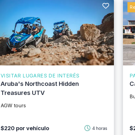
R
VISITAR LUGARES DE INTERÉS
P
Aruba's Northcoast Hidden
C
Treasures UTV
Bu
AGW tours
$220 por vehículo
$2
4 horas