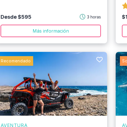
Desde $595
$
3 horas
Más información
Recomendado
So
AVENTURA
A