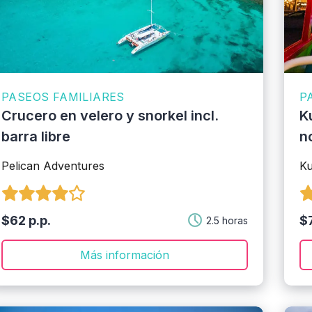
PASEOS FAMILIARES
P
Crucero en velero y snorkel incl.
K
barra libre
n
Pelican Adventures
K
$62 p.p.
$7
2.5 horas
Más información