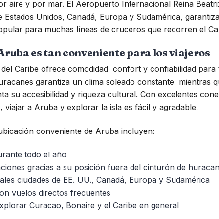
or aire y por mar. El Aeropuerto Internacional Reina Beatr
de Estados Unidos, Canadá, Europa y Sudamérica, garantizan
pular para muchas líneas de cruceros que recorren el Car
Aruba es tan conveniente para los viajeros
del Caribe ofrece comodidad, confort y confiabilidad para t
huracanes garantiza un clima soleado constante, mientras q
 su accesibilidad y riqueza cultural. Con excelentes cone
 viajar a Aruba y explorar la isla es fácil y agradable.
 ubicación conveniente de Aruba incluyen:
urante todo el año
ciones gracias a su posición fuera del cinturón de huraca
ipales ciudades de EE. UU., Canadá, Europa y Sudamérica
con vuelos directos frecuentes
plorar Curacao, Bonaire y el Caribe en general