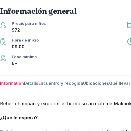
Información general
Precio para niños
$72
Hora de inicio
09:00
Edad mínima
6+
Information
Details
Encuentro y recogida
Ubicaciones
Qué llevar
Beber champán y explorar el hermoso arrecife de Malmok. D
¿Qué le espera?