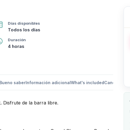
Días disponibles
Todos los días
Duración
4 horas
Bueno saber
Información adicional
What's included
Cancellation
isfrute de la barra libre.