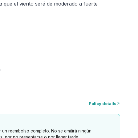
 que el viento será de moderado a fuerte
a
Policy details
er un reembolso completo. No se emitirá ningún
, por no presentarse o por llegar tarde.