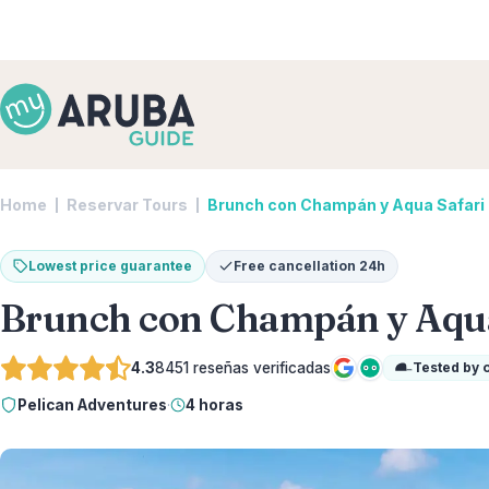
Home
Reservar Tours
Brunch con Champán y Aqua Safari in
Lowest price guarantee
Free cancellation 24h
Brunch con Champán y Aqua S
4.3
8451
reseñas verificadas
Tested by 
Google
Tripadvisor
Pelican Adventures
·
4 horas