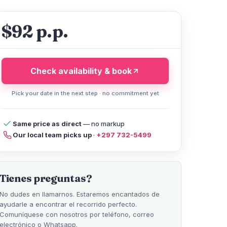
$92 p.p.
Check availability & book
Pick your date in the next step · no commitment yet
Same price as direct
— no markup
Our local team picks up
·
+297 732-5499
 policy
Compare Tours
reviews
FAQ
Help
Tienes preguntas?
No dudes en llamarnos. Estaremos encantados de
ayudarle a encontrar el recorrido perfecto.
Comuníquese con nosotros por teléfono, correo
electrónico o Whatsapp.