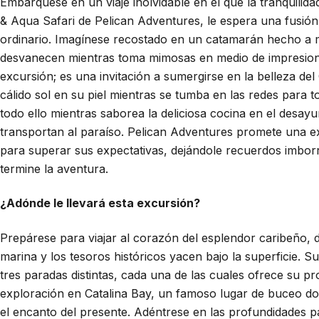
Embárquese en un viaje inolvidable en el que la tranquili
& Aqua Safari de Pelican Adventures, le espera una fusión 
ordinario. Imagínese recostado en un catamarán hecho a 
desvanecen mientras toma mimosas en medio de impresionan
excursión; es una invitación a sumergirse en la belleza del
cálido sol en su piel mientras se tumba en las redes para 
todo ello mientras saborea la deliciosa cocina en el desay
transportan al paraíso. Pelican Adventures promete una 
para superar sus expectativas, dejándole recuerdos imbo
termine la aventura.
¿Adónde le llevará esta excursión?
Prepárese para viajar al corazón del esplendor caribeño, d
marina y los tesoros históricos yacen bajo la superficie. 
tres paradas distintas, cada una de las cuales ofrece su
exploración en Catalina Bay, un famoso lugar de buceo don
el encanto del presente. Adéntrese en las profundidades par