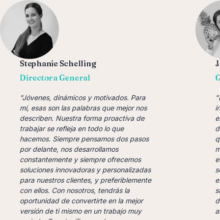
Stephanie Schelling
J
Directora General
G
"Jóvenes, dinámicos y motivados. Para
"
mí, esas son las palabras que mejor nos
i
describen. Nuestra forma proactiva de
e
trabajar se refleja en todo lo que
d
hacemos. Siempre pensamos dos pasos
q
por delante, nos desarrollamos
m
constantemente y siempre ofrecemos
e
soluciones innovadoras y personalizadas
s
para nuestros clientes, y preferiblemente
e
con ellos. Con nosotros, tendrás la
s
oportunidad de convertirte en la mejor
d
versión de ti mismo en un trabajo muy
a