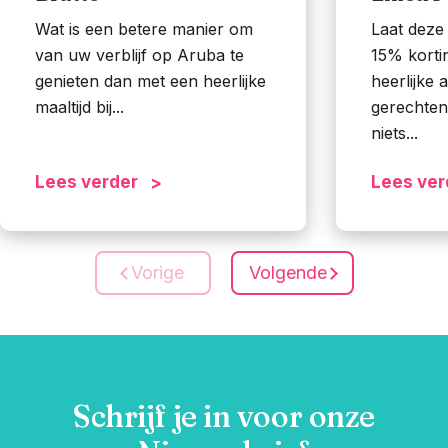
Wat is een betere manier om
Laat deze
van uw verblijf op Aruba te
15% kortin
genieten dan met een heerlijke
heerlijke 
maaltijd bij...
gerechten b
niets...
Lees verder
Lees ver
Vorige
Volgende
Schrijf je in voor onze