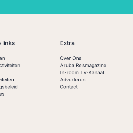
 links
Extra
ten
Over Ons
tiviteiten
Aruba Reismagazine
In-room TV-Kanaal
iteiten
Adverteren
gsbeleid
Contact
es