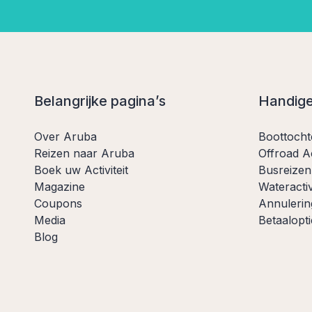
Belangrijke pagina’s
Handige
Over Aruba
Boottoch
Reizen naar Aruba
Offroad Ac
Boek uw Activiteit
Busreizen
Magazine
Wateractiv
Coupons
Annulerin
Media
Betaalopti
Blog