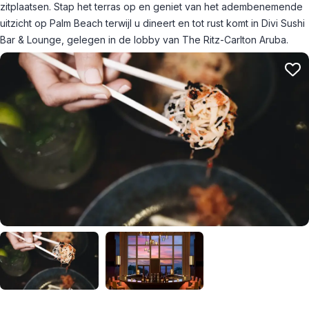
zitplaatsen. Stap het terras op en geniet van het adembenemende
uitzicht op Palm Beach terwijl u dineert en tot rust komt in Divi Sushi
Bar & Lounge, gelegen in de lobby van The Ritz-Carlton Aruba.