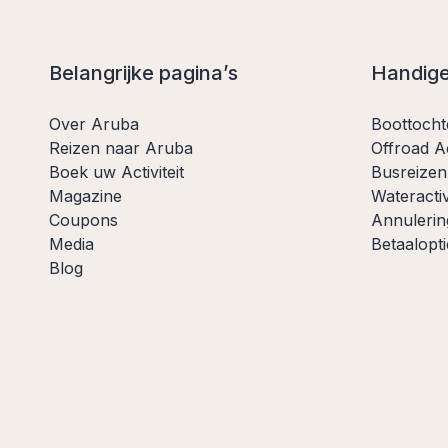
Belangrijke pagina’s
Handige
Over Aruba
Boottoch
Reizen naar Aruba
Offroad Ac
Boek uw Activiteit
Busreizen
Magazine
Wateractiv
Coupons
Annulerin
Media
Betaalopti
Blog