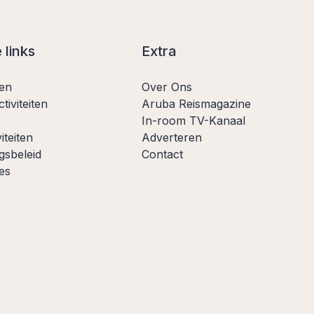
 links
Extra
ten
Over Ons
tiviteiten
Aruba Reismagazine
In-room TV-Kanaal
iteiten
Adverteren
gsbeleid
Contact
es