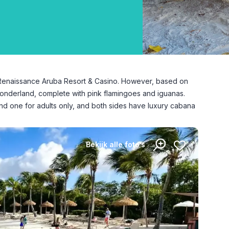
he Renaissance Aruba Resort & Casino. However, based on
l wonderland, complete with pink flamingoes and iguanas.
and one for adults only, and both sides have luxury cabana
Bekijk alle foto’s