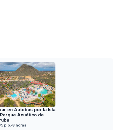
our en Autobús por la Isla
 Parque Acuático de
ruba
5 p.p.
·
8 horas