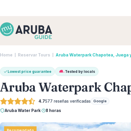
Home
Reservar Tours
Aruba Waterpark Chapotea, Juega y
Lowest price guarantee
Tested by locals
Aruba Waterpark Chapo
4.7
577
reseñas verificadas
Google
Aruba Water Park
·
8 horas
Recomendado