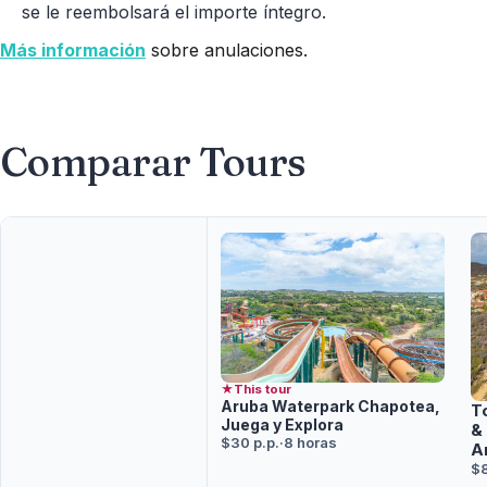
se le reembolsará el importe íntegro.
Más información
sobre anulaciones.
Comparar Tours
★
This tour
Aruba Waterpark Chapotea,
T
Juega y Explora
&
$30 p.p.
·
8 horas
A
$8