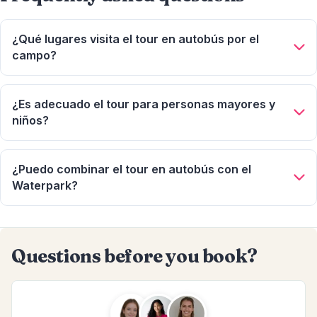
¿Qué lugares visita el tour en autobús por el
campo?
Formación Rocosa Casibari, la Fábrica de Aloe, la Capilla Alto
Vista y las ruinas de la Mina de Oro Bushiribana. Corrección:
¿Es adecuado el tour para personas mayores y
una versión anterior mencionaba erróneamente California
niños?
Lighthouse y Natural Bridge, esos pertenecen a otros tours.
Sí, es un tour relajado en autobús con aire acondicionado,
una opción cómoda para personas mayores y familias.
¿Puedo combinar el tour en autobús con el
Waterpark?
Sí, hay una opción combinada: 'Island Bus Tour & Aruba
Waterpark' por $85 por persona.
Questions before you book?