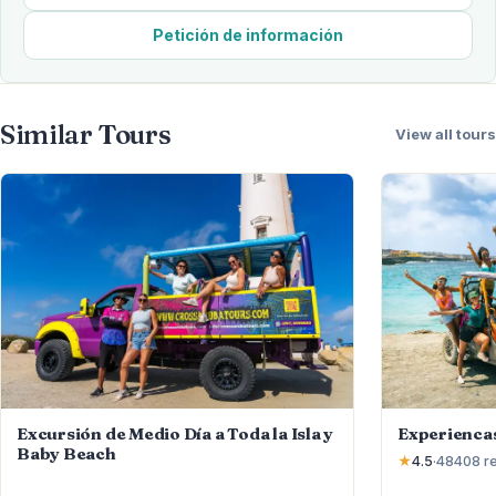
Petición de información
Similar Tours
View all tours
Excursión de Medio Día a Toda la Isla y
Experienca
Baby Beach
★
4.5
·
48408
r