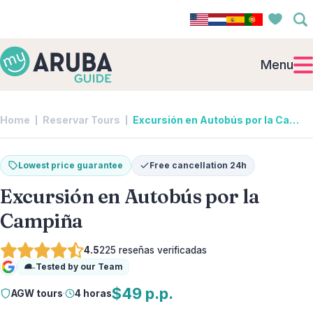
Menu
Home
Reservar Tours
Excursión en Autobús por la Campiña | AGW tours
Lowest price guarantee
Free cancellation 24h
Excursión en Autobús por la
Campiña
4.5
225
reseñas verificadas
Tested by our Team
Google
$49 p.p.
AGW tours
·
4 horas