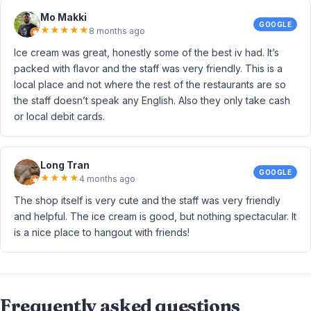
Mo Makki
GOOGLE
★
★
★
★
★
8 months ago
Ice cream was great, honestly some of the best iv had. It’s
packed with flavor and the staff was very friendly. This is a
local place and not where the rest of the restaurants are so
the staff doesn’t speak any English. Also they only take cash
or local debit cards.
Long Tran
GOOGLE
★
★
★
★
4 months ago
The shop itself is very cute and the staff was very friendly
and helpful. The ice cream is good, but nothing spectacular. It
is a nice place to hangout with friends!
Frequently asked questions