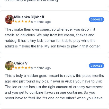
Milushka Dijkhoff
GOOGLE
★
★
★
★
★
6 months ago
They make their own cones, so whenever you drop in it
smells so delicious. We buy from ice cream, shakes and
hotdog. It has a tiny kids corner for kids to play while the
adults is making the line. My son loves to play in that corner.
Chica V
GOOGLE
★
★
★
★
★
9 months ago
This is truly a hidden gem. I meant to review this place months
ago and just found my pics. If ever in Aruba you have to visit.
The ice cream has just the right amount of creamy sweetness
and you get to combine flavors in one container. So you
never have to feel like “its one or the other” when you leave