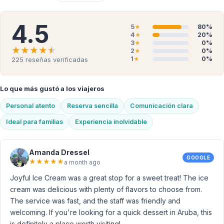
4.5
5
80%
★
4
20%
★
3
0%
★
★★★★★
★★★★★
2
0%
★
1
0%
225
reseñas verificadas
★
Lo que más gustó a los viajeros
Personal atento
Reserva sencilla
Comunicación clara
Ideal para familias
Experiencia inolvidable
Amanda Dressel
GOOGLE
★
★
★
★
★
a month ago
Joyful Ice Cream was a great stop for a sweet treat! The ice
cream was delicious with plenty of flavors to choose from.
The service was fast, and the staff was friendly and
welcoming. If you're looking for a quick dessert in Aruba, this
is definitely a place worth visiting!