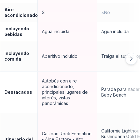
Aire
Si
×
No
acondicionado
incluyendo
Agua incluida
Agua incluida
bebidas
incluyendo
Aperitivo incluido
Traiga el suyo pro
comida
Autobús con aire
acondicionado,
Parada para nadar
Destacados
principales lugares de
Baby Beach
interés, vistas
panorámicas
California Lighthou
Casibari Rock Formation
Bushiribana Gold Mi
Itinerario del
- Aloe Factory - Alto