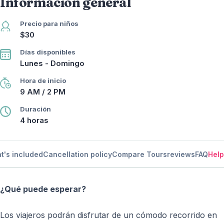
Información general
Precio para niños
$30
Días disponibles
Lunes - Domingo
Hora de inicio
9 AM / 2 PM
Duración
4 horas
t's included
Cancellation policy
Compare Tours
reviews
FAQ
Help
¿Qué puede esperar?
Los viajeros podrán disfrutar de un cómodo recorrido en