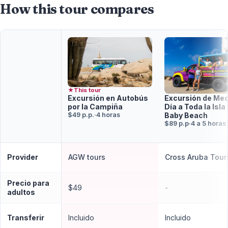
How this tour compares
★
This tour
Excursión en Autobús
Excursión de Med
por la Campiña
Día a Toda la Isla 
$49 p.p.
·
4 horas
Baby Beach
$89 p.p
·
4 a 5 horas
Provider
AGW tours
Cross Aruba Tour
Precio para
$49
-
adultos
Transferir
Incluido
Incluido