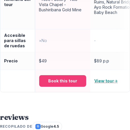
Ruins, Natural Brid
tour
Vista Chapel -
Ayo Rock Formatio
Bushiribana Gold Mine
Baby Beach
Accesible
para sillas
×
No
-
de ruedas
Precio
$49
$89 p.p
Book this tour
View tour
→
reviews
RECOPILADO DE
Google
4.5
G