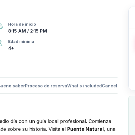
Hora de inicio
8:15 AM / 2:15 PM
Edad mínima
4+
Bueno saber
Proceso de reserva
What's included
Cancellation po
edio día con un guía local profesional. Comienza
e sobre su historia. Visita el
Puente Natural
, una