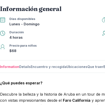
Información general
Días disponibles
Lunes - Domingo
Duración
4 horas
Precio para niños
$68
Information
Details
Encuentro y recogida
Ubicaciones
Que traer
¿Qué puedes esperar?
Descubre la belleza y la historia de Aruba en un tour de m
con vistas impresionantes desde el
Faro California
y aprend