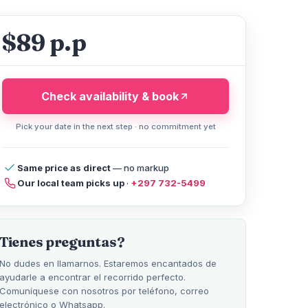
$89 p.p
Check availability & book
Pick your date in the next step · no commitment yet
Same price as direct
— no markup
Our local team picks up
·
+297 732-5499
licy
Compare Tours
FAQ
Help
Tienes preguntas?
No dudes en llamarnos. Estaremos encantados de
ayudarle a encontrar el recorrido perfecto.
Comuníquese con nosotros por teléfono, correo
electrónico o Whatsapp.