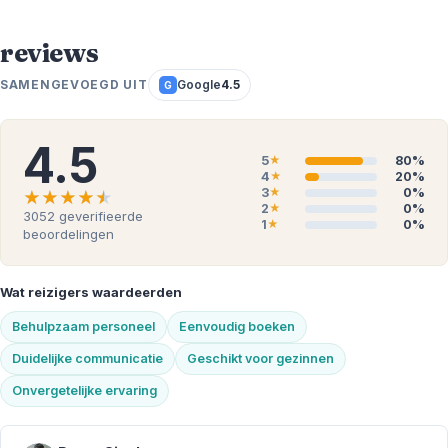
reviews
SAMENGEVOEGD UIT
Google
4.5
G
4.5
5
80%
★
4
20%
★
3
0%
★
★★★★★
★★★★★
2
0%
★
3052
geverifieerde
1
0%
★
beoordelingen
Wat reizigers waardeerden
Behulpzaam personeel
Eenvoudig boeken
Duidelijke communicatie
Geschikt voor gezinnen
Onvergetelijke ervaring