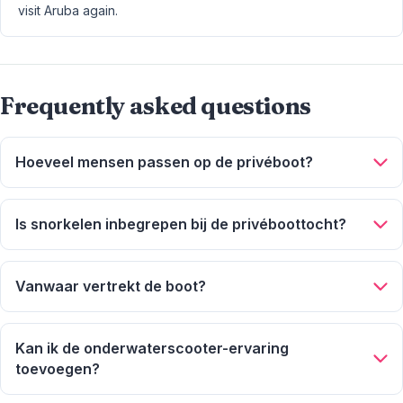
visit Aruba again.
Frequently asked questions
Hoeveel mensen passen op de privéboot?
6 personen zijn inbegrepen in de basisprijs, met een maximum
van 12 personen. Extra personen boven 6 kosten $25 per
Is snorkelen inbegrepen bij de privéboottocht?
persoon per uur.
Alleen bij trips van 2 uur of langer.
Vanwaar vertrekt de boot?
De Delphi Watersports Hut, op het strand achter de Hyatt
Regency-handdoekenhut. Er is geen ophaalservice.
Kan ik de onderwaterscooter-ervaring
Beschikbaar van 9:30 tot 16:00 uur.
toevoegen?