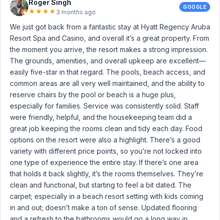
Roger Singh
GOOGLE
★
★
★
★
3 months ago
We just got back from a fantastic stay at Hyatt Regency Aruba
Resort Spa and Casino, and overall it’s a great property. From
the moment you arrive, the resort makes a strong impression.
The grounds, amenities, and overall upkeep are excellent—
easily five-star in that regard. The pools, beach access, and
common areas are all very well maintained, and the ability to
reserve chairs by the pool or beach is a huge plus,
especially for families. Service was consistently solid. Staff
were friendly, helpful, and the housekeeping team did a
great job keeping the rooms clean and tidy each day. Food
options on the resort were also a highlight. There’s a good
variety with different price points, so you’re not locked into
one type of experience the entire stay. If there’s one area
that holds it back slightly, it’s the rooms themselves. They’re
clean and functional, but starting to feel a bit dated. The
carpet; especially in a beach resort setting with kids coming
in and out; doesn’t make a ton of sense. Updated flooring
and a refresh to the bathrooms would go a long way in