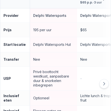
$65 p.p.
·
3 uur
Provider
Delphi Watersports
Delphi Waterspor
Prijs
195 per uur
$65
Start locatie
Delphi Watersports Hut
Delphi Watersport
Transfer
Nee
Nee
Privé boottocht
westkust, aanpasbare
USP
-
duur & snorkelen
inbegrepen
Inclusief
Lichte lunch & trop
Optioneel
eten
fruit
Inclusief
Flessen water en