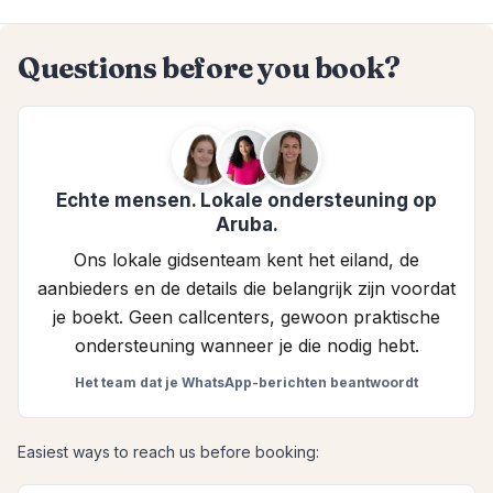
Ja. Voor een meerprijs van $100 kun je 2 scooters huren voor
30 minuten onderwaterverkenning, inclusief instructies en
veiligheidsrichtlijnen. De beschikbaarheid kan afhangen van
Questions before you book?
weersomstandigheden, dus bevestig met het team bij het
boeken.
Echte mensen. Lokale ondersteuning op
Aruba.
Ons lokale gidsenteam kent het eiland, de
aanbieders en de details die belangrijk zijn voordat
je boekt. Geen callcenters, gewoon praktische
ondersteuning wanneer je die nodig hebt.
Het team dat je WhatsApp-berichten beantwoordt
Easiest ways to reach us before booking: