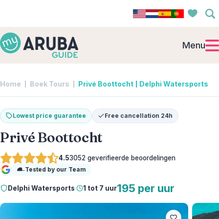
Menu
Home
Boek Tours
Privé Boottocht | Delphi Watersports
Lowest price guarantee
Free cancellation 24h
Privé Boottocht
4.5
3052
geverifieerde beoordelingen
Tested by our Team
Google
195 per uur
Delphi Watersports
·
1 tot 7 uur