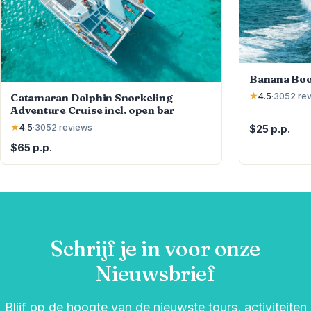
Banana Boo
Catamaran Dolphin Snorkeling
★
4.5
·
3052
re
Adventure Cruise incl. open bar
★
4.5
·
3052
reviews
$25 p.p.
$65 p.p.
Schrijf je in voor onze
Nieuwsbrief
Blijf op de hoogte van de nieuwste tours, activiteiten