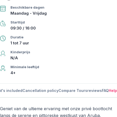
Beschikbare dagen
Maandag - Vrijdag
Starttijd
09:30 / 16:00
Duratie
1 tot 7 uur
Kinderprijs
N/A
Minimale leeftijd
4+
t's included
Cancellation policy
Compare Tours
reviews
FAQ
Help
Geniet van de ultieme ervaring met onze privé boottocht
langs de serene en pittoreske westkust van Aruba.