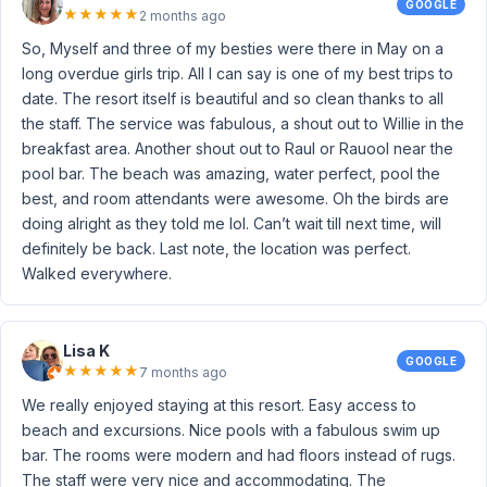
GOOGLE
★
★
★
★
★
2 months ago
So, Myself and three of my besties were there in May on a
long overdue girls trip. All I can say is one of my best trips to
date. The resort itself is beautiful and so clean thanks to all
the staff. The service was fabulous, a shout out to Willie in the
breakfast area. Another shout out to Raul or Rauool near the
pool bar. The beach was amazing, water perfect, pool the
best, and room attendants were awesome. Oh the birds are
doing alright as they told me lol. Can’t wait till next time, will
definitely be back. Last note, the location was perfect.
Walked everywhere.
Lisa K
GOOGLE
★
★
★
★
★
7 months ago
We really enjoyed staying at this resort. Easy access to
beach and excursions. Nice pools with a fabulous swim up
bar. The rooms were modern and had floors instead of rugs.
The staff were very nice and accommodating. The