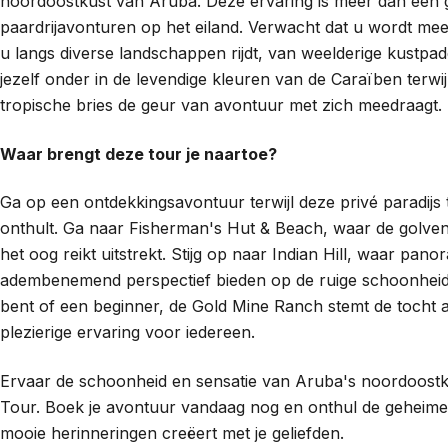
noordoostkust van Aruba. Deze ervaring is meer dan een 
paardrijavonturen op het eiland. Verwacht dat u wordt mee
u langs diverse landschappen rijdt, van weelderige kust
jezelf onder in de levendige kleuren van de Caraïben terwi
tropische bries de geur van avontuur met zich meedraagt.
Waar brengt deze tour je naartoe?
Ga op een ontdekkingsavontuur terwijl deze privé paradijs
onthult. Ga naar Fisherman's Hut & Beach, waar de golve
het oog reikt uitstrekt. Stijg op naar Indian Hill, waar pa
adembenemend perspectief bieden op de ruige schoonheid v
bent of een beginner, de Gold Mine Ranch stemt de tocht a
plezierige ervaring voor iedereen.
Ervaar de schoonheid en sensatie van Aruba's noordoostk
Tour. Boek je avontuur vandaag nog en onthul de geheimen
mooie herinneringen creëert met je geliefden.