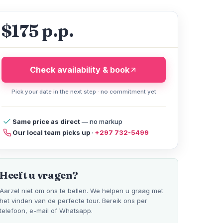
$175 p.p.
Check availability & book
Pick your date in the next step · no commitment yet
Same price as direct
— no markup
Our local team picks up
·
+297 732-5499
olicy
Compare Tours
reviews
FAQ
Help
Heeft u vragen?
Aarzel niet om ons te bellen. We helpen u graag met
het vinden van de perfecte tour. Bereik ons per
telefoon, e-mail of Whatsapp.