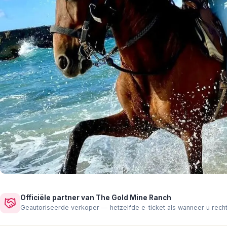
Officiële partner van The Gold Mine Ranch
Geautoriseerde verkoper — hetzelfde e-ticket als wanneer u rech