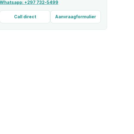
Whatsapp: +297 732-5499
Call direct
Aanvraagformulier