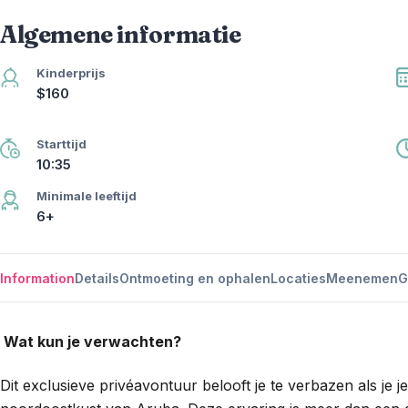
Algemene informatie
Kinderprijs
$160
Starttijd
10:35
Minimale leeftijd
6+
Information
Details
Ontmoeting en ophalen
Locaties
Meenemen
G
Wat kun je verwachten?
Dit exclusieve privéavontuur belooft je te verbazen als je j