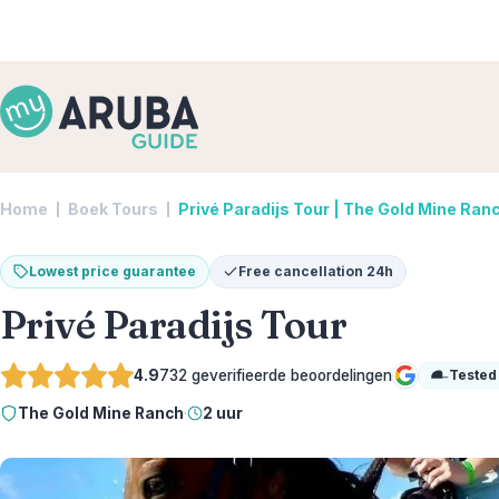
Home
Boek Tours
Privé Paradijs Tour | The Gold Mine Ran
Lowest price guarantee
Free cancellation 24h
Privé Paradijs Tour
4.9
732
geverifieerde beoordelingen
Tested
Google
The Gold Mine Ranch
·
2 uur