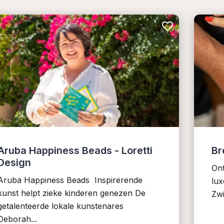
Aruba Happiness Beads - Loretti
Br
Design
On
Aruba Happiness Beads Inspirerende
lux
kunst helpt zieke kinderen genezen De
Zwi
getalenteerde lokale kunstenares
Deborah...