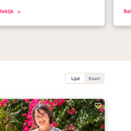
Bekijk
Be
Lijst
Kaart