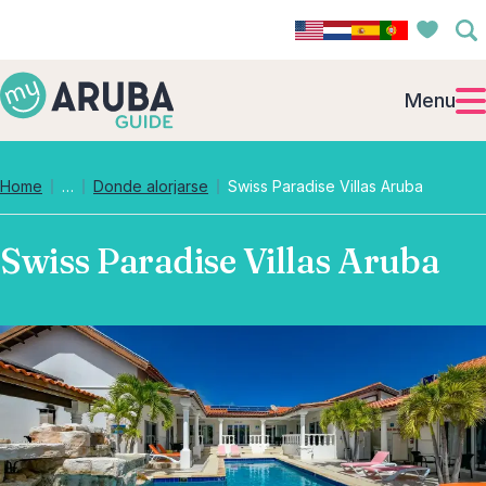
Menu
Collapsed breadcrumb levels
Home
…
Donde alorjarse
Swiss Paradise Villas Aruba
Swiss Paradise Villas Aruba