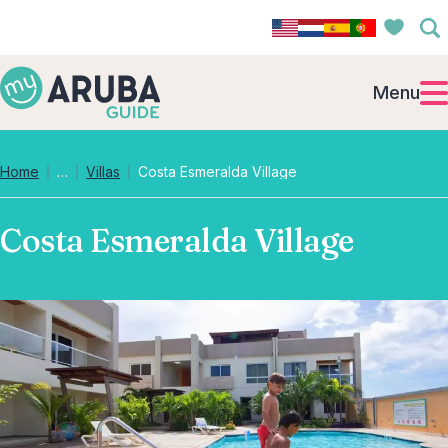
Menu
Collapsed breadcrumb levels
Home
…
Villas
Costa Esmeralda Village
Costa Esmeralda Village