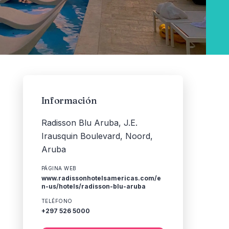
Información
Radisson Blu Aruba, J.E.
Irausquin Boulevard, Noord,
Aruba
PÁGINA WEB
www.radissonhotelsamericas.com/e
n-us/hotels/radisson-blu-aruba
TELÉFONO
+297 526 5000