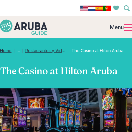
Menu
Collapsed breadcrumb levels
Home
…
Restaurantes y Vida Nocturna
The Casino at Hilton Aruba
The Casino at Hilton Aruba