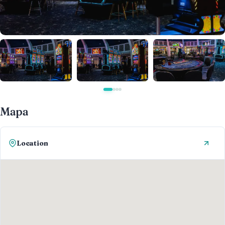
Mapa
Location