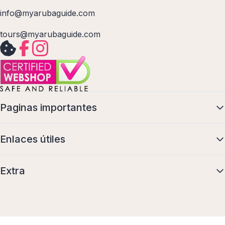
info@myarubaguide.com
tours@myarubaguide.com
Paginas importantes
Enlaces útiles
Extra