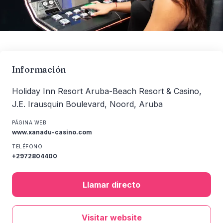
Información
Holiday Inn Resort Aruba-Beach Resort & Casino,
J.E. Irausquin Boulevard, Noord, Aruba
PÁGINA WEB
www.xanadu-casino.com
TELÉFONO
+2972804400
Llamar directo
Visitar website