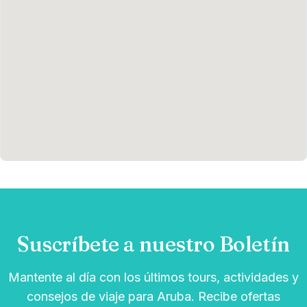
Suscríbete a nuestro Boletín
Mantente al día con los últimos tours, actividades y
consejos de viaje para Aruba. Recibe ofertas