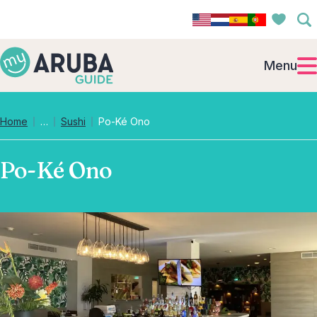
Menu
Collapsed breadcrumb levels
Home
…
Sushi
Po-Ké Ono
Po-Ké Ono