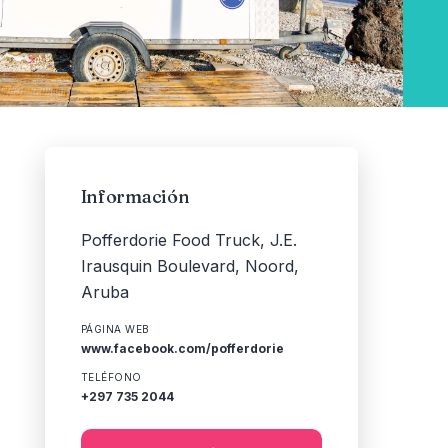
Información
Pofferdorie Food Truck, J.E.
Irausquin Boulevard, Noord,
Aruba
PÁGINA WEB
www.facebook.com/pofferdorie
TELÉFONO
+297 735 2044