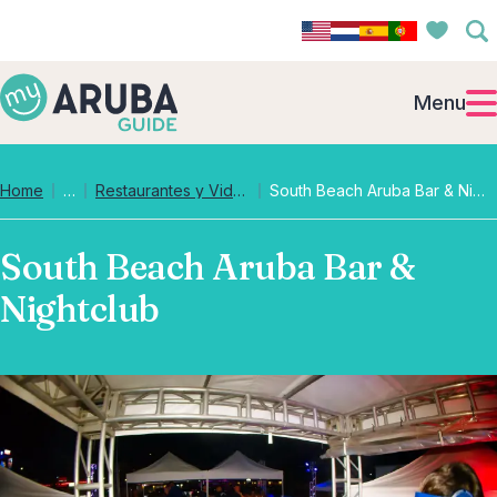
Menu
Collapsed breadcrumb levels
Home
…
Restaurantes y Vida Nocturna
South Beach Aruba Bar & Nightclub
South Beach Aruba Bar &
Nightclub