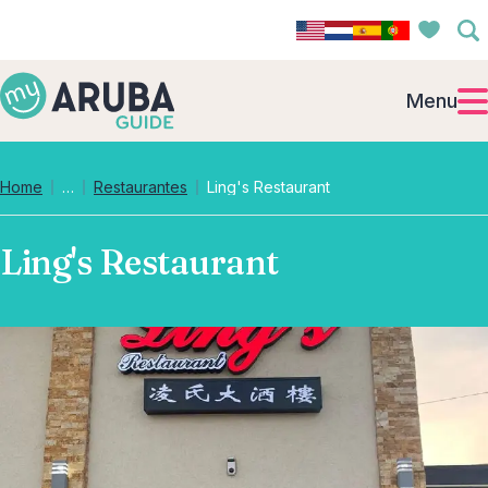
Menu
Collapsed breadcrumb levels
Home
…
Restaurantes
Ling's Restaurant
Ling's Restaurant