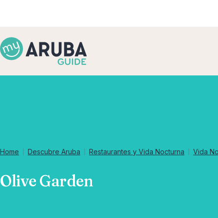
Home
Descubre Aruba
Restaurantes y Vida Nocturna
Vida No
Olive Garden