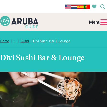
Menu
Collapsed breadcrumb levels
Home
…
Sushi
Divi Sushi Bar & Lounge
Divi Sushi Bar & Lounge