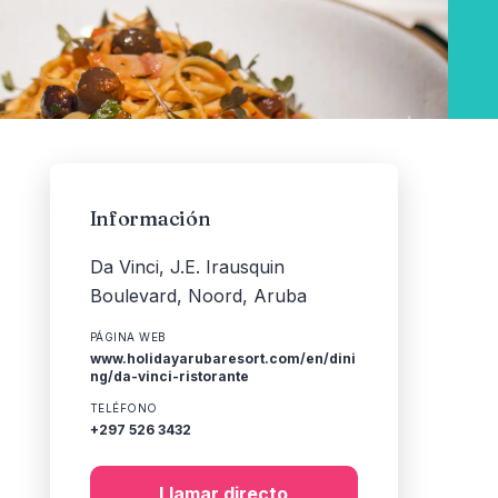
Información
Da Vinci, J.E. Irausquin
Boulevard, Noord, Aruba
PÁGINA WEB
www.holidayarubaresort.com/en/dini
ng/da-vinci-ristorante
TELÉFONO
+297 526 3432
Llamar directo