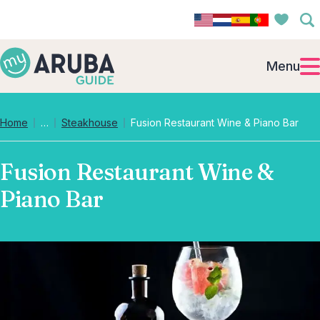
Menu
Collapsed breadcrumb levels
Home
…
Steakhouse
Fusion Restaurant Wine & Piano Bar
Fusion Restaurant Wine &
Piano Bar