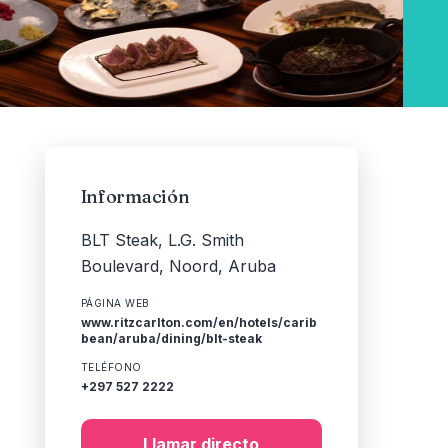
Información
BLT Steak, L.G. Smith
Boulevard, Noord, Aruba
PÁGINA WEB
www.ritzcarlton.com/en/hotels/carib
bean/aruba/dining/blt-steak
TELÉFONO
+297 527 2222
Llamar directo