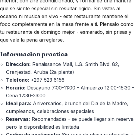
Interior, con aire acondicionado, y formal de una manera
que se siente especial sin resultar rigido. Sin vistas al
oceano ni musica en vivo - este restaurante mantiene el
foco completamente en la mesa frente a ti. Piensalo como
tu restaurante de domingo mejor - esmerado, sin prisas y
que vale la pena arreglarse.
Informacion practica
Direccion:
Renaissance Mall, L.G. Smith Blvd. 82,
Oranjestad, Aruba (2a planta)
Telefono:
+297 523 6156
Horario:
Desayuno 7:00-11:00 - Almuerzo 12:00-15:30 -
Cena 17:30-23:00
Ideal para:
Aniversarios, brunch del Dia de la Madre,
cumpleanos, celebraciones especiales
Reservas:
Recomendadas - se puede llegar sin reserva
pero la disponibilidad es limitada
Codigo de vestimenta:
Sin ropa de playa ni chanclas -