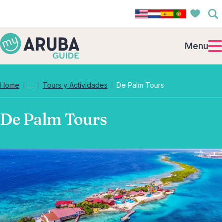
Menu
Collapsed breadcrumb levels
Home
…
Tours y Actividades
De Palm Tours
De Palm Tours