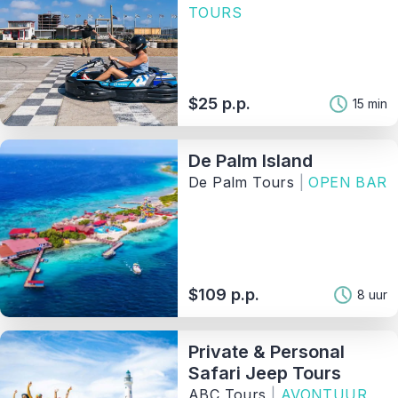
TOURS
$25 p.p.
15 min
De Palm Island
De Palm Tours
|
OPEN BAR
$109 p.p.
8 uur
Private & Personal
Safari Jeep Tours
ABC Tours
|
AVONTUUR