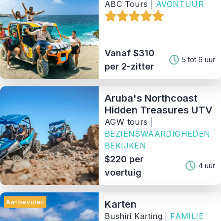
ABC Tours
|
AVONTUUR
Vanaf $310
5 tot 6 uur
per 2-zitter
Aruba's Northcoast
Hidden Treasures UTV
AGW tours
|
BEZIENSWAARDIGHEDEN
BEKIJKEN
$220 per
4 uur
voertuig
Aanbevolen
Karten
Bushiri Karting
|
FAMILIE