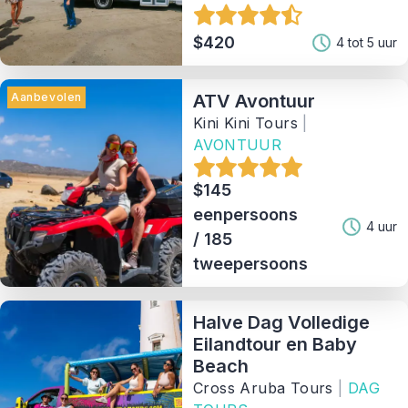
$420
4 tot 5 uur
Aanbieder
Aanbevolen
ATV Avontuur
Sorteer Op
Kini Kini Tours
|
AVONTUUR
30
Matching Properties
$145
Show Results
eenpersoons
4 uur
/ 185
tweepersoons
Halve Dag Volledige
Eilandtour en Baby
Beach
Cross Aruba Tours
|
DAG