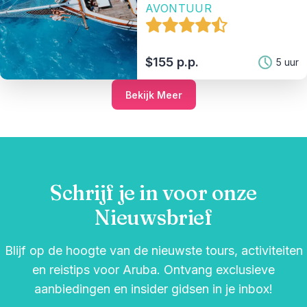
AVONTUUR
$155 p.p.
5 uur
Bekijk Meer
Schrijf je in voor onze
Nieuwsbrief
Blijf op de hoogte van de nieuwste tours, activiteiten
en reistips voor Aruba. Ontvang exclusieve
aanbiedingen en insider gidsen in je inbox!