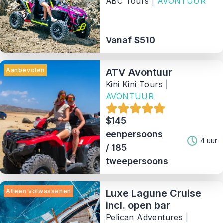
ABC Tours
|
AVONTUUR
Vanaf $510
Aanbevolen
ATV Avontuur
Kini Kini Tours
|
AVONTUUR
$145
eenpersoons
4 uur
/ 185
tweepersoons
Alleen volwassenen
Luxe Lagune Cruise
incl. open bar
Pelican Adventures
|