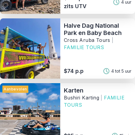
4 uur
zits UTV
Halve Dag National
Park en Baby Beach
Cross Aruba Tours
|
FAMILIE TOURS
$74 p.p
4 tot 5 uur
Aanbevolen
Karten
Bushiri Karting
|
FAMILIE
TOURS