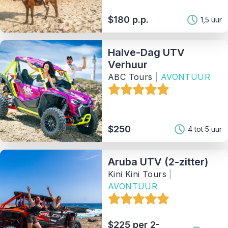
$180 p.p.
1,5 uur
Halve-Dag UTV
Verhuur
ABC Tours
|
AVONTUUR
$250
4 tot 5 uur
Aruba UTV (2-zitter)
Kini Kini Tours
|
AVONTUUR
$225 per 2-