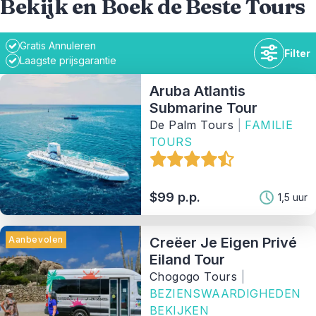
Bekijk en Boek de Beste Tours
Gratis Annuleren
Filter
Laagste prijsgarantie
Aruba Atlantis
Submarine Tour
De Palm Tours
|
FAMILIE
Duur
TOURS
Beschikbaarheid
$99 p.p.
1,5 uur
Prijsklasse
Aanbevolen
Creëer Je Eigen Privé
Eiland Tour
Activiteit
Chogogo Tours
|
BEZIENSWAARDIGHEDEN
BEKIJKEN
Tag