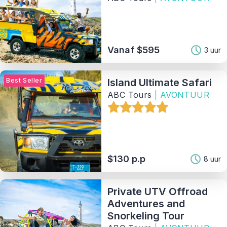
Vanaf $595
3 uur
Best Seller
Island Ultimate Safari
ABC Tours
|
AVONTUUR
$130 p.p
8 uur
Private UTV Offroad
Adventures and
Snorkeling Tour