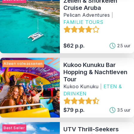
Zeilen & Snorkelen
Cruise Aruba
Activiteit
Pelican Adventures
|
FAMILIE TOURS
Tag
$62 p.p.
2.5 uur
Aanbieder
Alleen volwassenen
Kukoo Kunuku Bar
Sorteer Op
Hopping & Nachtleven
Tour
66
Matching Properties
Kukoo Kunuku
|
ETEN &
DRINKEN
Show Results
$79 p.p.
3.5 uur
Best Seller
UTV Thrill-Seekers