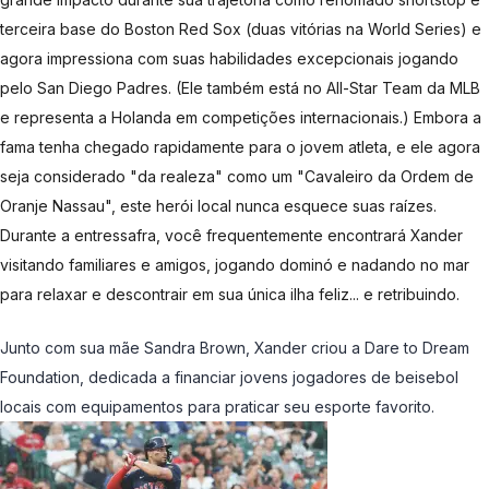
terceira base do Boston Red Sox (duas vitórias na World Series) e
agora impressiona com suas habilidades excepcionais jogando
pelo San Diego Padres. (Ele também está no All-Star Team da MLB
e representa a Holanda em competições internacionais.) Embora a
fama tenha chegado rapidamente para o jovem atleta, e ele agora
seja considerado "da realeza" como um "Cavaleiro da Ordem de
Oranje Nassau", este herói local nunca esquece suas raízes.
Durante a entressafra, você frequentemente encontrará Xander
visitando familiares e amigos, jogando dominó e nadando no mar
para relaxar e descontrair em sua única ilha feliz... e retribuindo.
Junto com sua mãe Sandra Brown, Xander criou a Dare to Dream
Foundation, dedicada a financiar jovens jogadores de beisebol
locais com equipamentos para praticar seu esporte favorito.