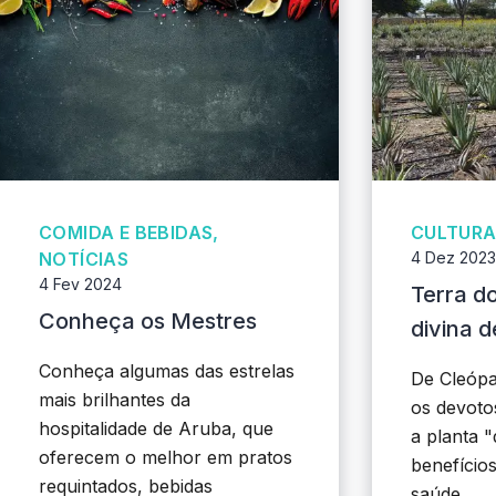
COMIDA E BEBIDAS,
CULTURA
NOTÍCIAS
4 Dez 2023
4 Fev 2024
Terra do
Conheça os Mestres
divina 
Conheça algumas das estrelas
De Cleópa
mais brilhantes da
os devoto
hospitalidade de Aruba, que
a planta "
oferecem o melhor em pratos
benefícios
requintados, bebidas
saúde...