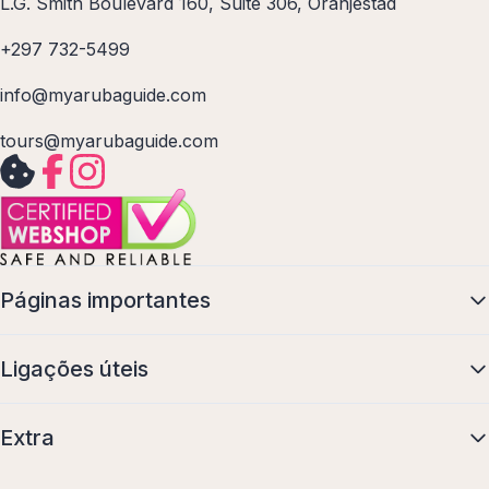
L.G. Smith Boulevard 160, Suite 306, Oranjestad
+297 732-5499
info@myarubaguide.com
tours@myarubaguide.com
Páginas importantes
Ligações úteis
Extra