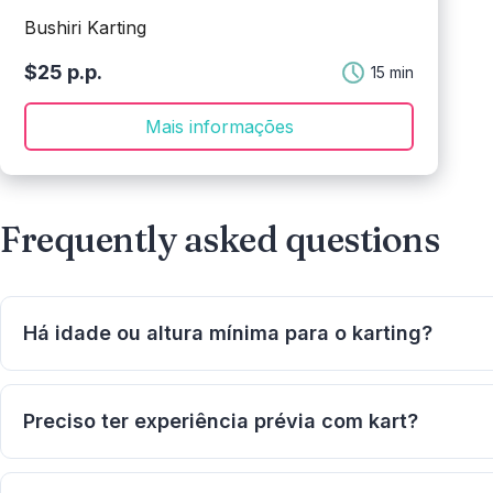
Bushiri Karting
$25 p.p.
15 min
Mais informações
Frequently asked questions
Há idade ou altura mínima para o karting?
Sim, por motivos de segurança há requisitos mínimos de i
Preciso ter experiência prévia com kart?
Não é necessária experiência. Antes de começar, é forn