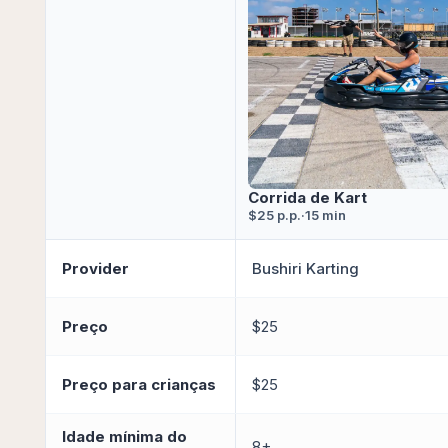
Corrida de Kart
$25 p.p.
·
15 min
Provider
Bushiri Karting
Preço
$25
Preço para crianças
$25
Idade mínima do
8+