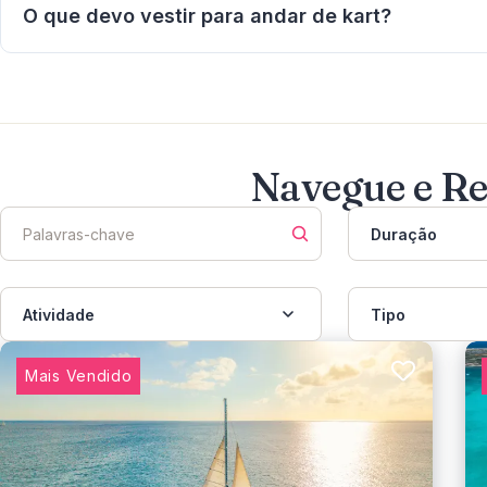
motoristas iniciantes.
O que devo vestir para andar de kart?
Use roupas confortáveis e sapatos fechados. Evite iten
Navegue e Re
Duração
Atividade
Tipo
Mais Vendido