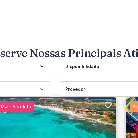
s soltos que possam interferir na condução.
serve Nossas Principais At
Disponibilidade
Provedor
Mais Vendido
Ap