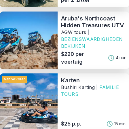
Aruba's Northcoast
Hidden Treasures UTV
AGW tours
|
BEZIENSWAARDIGHEDEN
BEKIJKEN
$220 per
4 uur
voertuig
Aanbevolen
Karten
Bushiri Karting
|
FAMILIE
TOURS
$25 p.p.
15 min