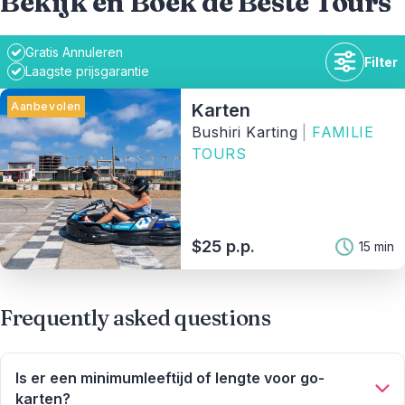
Bekijk en Boek de Beste Tours
Gratis Annuleren
Filter
Laagste prijsgarantie
Aanbevolen
Karten
Bushiri Karting
|
FAMILIE
TOURS
Duur
Beschikbaarheid
$25 p.p.
15 min
Prijsklasse
Frequently asked questions
Activiteit
Is er een minimumleeftijd of lengte voor go-
Tag
karten?