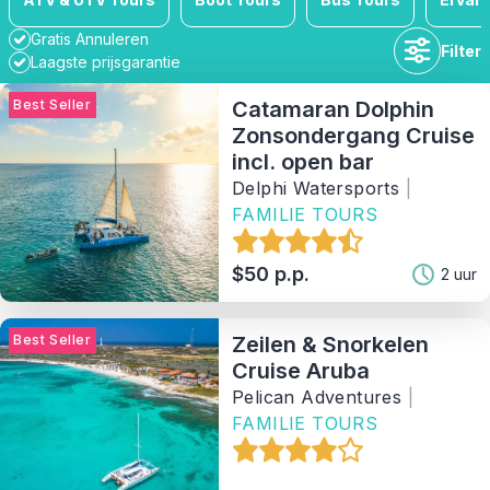
Gratis Annuleren
Filter
Laagste prijsgarantie
Best Seller
Catamaran Dolphin
Zonsondergang Cruise
incl. open bar
Duur
Delphi Watersports
|
FAMILIE TOURS
Beschikbaarheid
$50 p.p.
2 uur
Prijsklasse
Best Seller
Zeilen & Snorkelen
Cruise Aruba
Activiteit
Pelican Adventures
|
FAMILIE TOURS
Tag