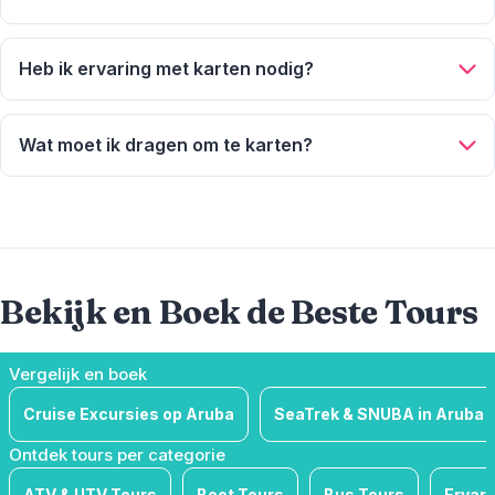
Ja, om veiligheidsredenen gelden er minimumleeftijd- en
Aanbieder
lengteregels. Deze verschillen per aanbieder.
Heb ik ervaring met karten nodig?
Ervaring is niet vereist. Voor aanvang krijgt u een korte
Sorteer Op
veiligheidsbriefing en er zijn medewerkers aanwezig om
Wat moet ik dragen om te karten?
beginnende bestuurders te helpen.
1
Matching Properties
Draag comfortabele kleding en schoenen met dichte neus.
Vermijd losse kledingstukken die tijdens het rijden kunnen
Show Results
hinderen.
Bekijk en Boek de Beste Tours
Vergelijk en boek
Cruise Excursies op Aruba
SeaTrek & SNUBA in Aruba
Ontdek tours per categorie
ATV & UTV Tours
Boot Tours
Bus Tours
Ervar