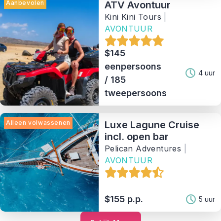
Aanbevolen
ATV Avontuur
Kini Kini Tours
|
AVONTUUR
$145
eenpersoons
4 uur
/ 185
tweepersoons
Alleen volwassenen
Luxe Lagune Cruise
incl. open bar
Pelican Adventures
|
AVONTUUR
$155 p.p.
5 uur