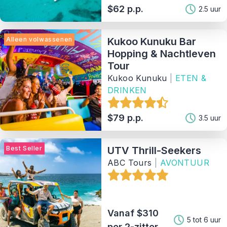
$62 p.p.
2.5 uur
Aanbieder
Alleen volwassenen
Kukoo Kunuku Bar
Sorteer Op
Hopping & Nachtleven
Tour
66
Matching Properties
Kukoo Kunuku
|
ETEN &
DRINKEN
Show Results
$79 p.p.
3.5 uur
Best Seller
UTV Thrill-Seekers
ABC Tours
|
AVONTUUR
Vanaf $310
5 tot 6 uur
per 2-zitter