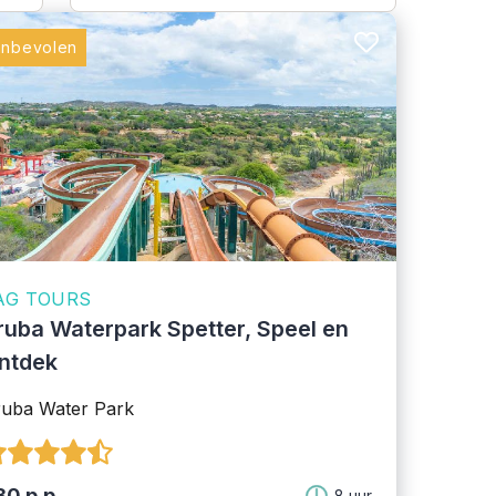
anbevolen
AG TOURS
ruba Waterpark Spetter, Speel en
ntdek
uba Water Park
30 p.p.
8 uur