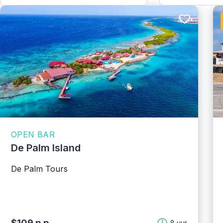
OPEN BAR
De Palm Island
De Palm Tours
$109 p.p.
8 uur