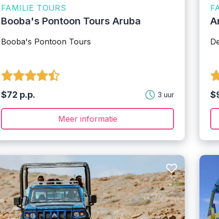
FAMILIE TOURS
F
Booba's Pontoon Tours Aruba
A
Booba's Pontoon Tours
De
$72 p.p.
$9
3 uur
Meer informatie