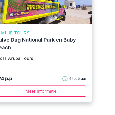
AMILIE TOURS
alve Dag National Park en Baby
each
oss Aruba Tours
74 p.p
4 tot 5 uur
Meer informatie