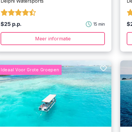
Delphi Watersports
De
$25 p.p.
$2
15 min
Meer informatie
Ideaal Voor Grote Groepen