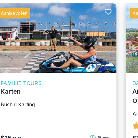
Aanbevolen
A
FAMILIE TOURS
D
Karten
A
O
Bushiri Karting
Ar
$25 p.p.
$
15 min