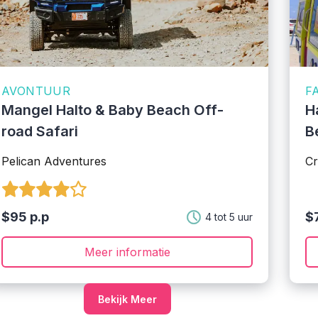
AVONTUUR
F
Mangel Halto & Baby Beach Off-
H
road Safari
B
Pelican Adventures
Cr
$95 p.p
$
4 tot 5 uur
Meer informatie
Bekijk Meer