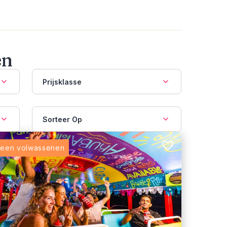
en
Prijsklasse
Sorteer Op
leen volwassenen