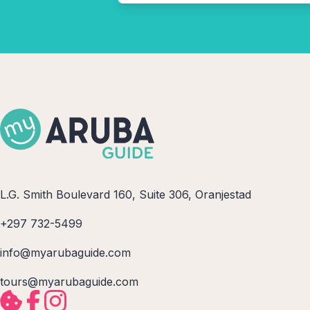
L.G. Smith Boulevard 160, Suite 306, Oranjestad
+297 732-5499
info@myarubaguide.com
tours@myarubaguide.com