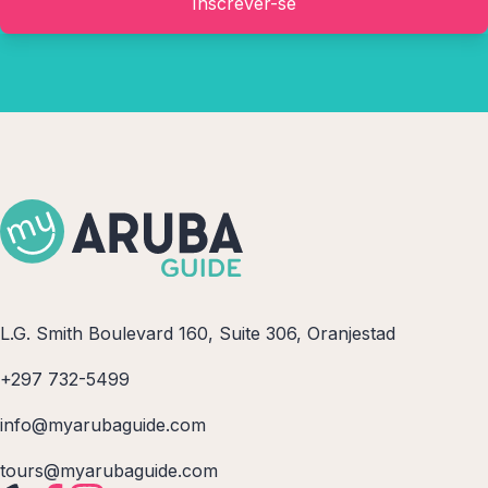
Inscrever-se
L.G. Smith Boulevard 160, Suite 306, Oranjestad
+297 732-5499
info@myarubaguide.com
tours@myarubaguide.com