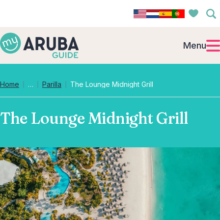
Menu
Collapsed breadcrumb levels
Home
…
Parilla
The Lounge Midnight Grill
The Lounge Midnight Grill