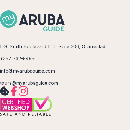
L.G. Smith Boulevard 160, Suite 306, Oranjestad
+297 732-5499
info@myarubaguide.com
tours@myarubaguide.com