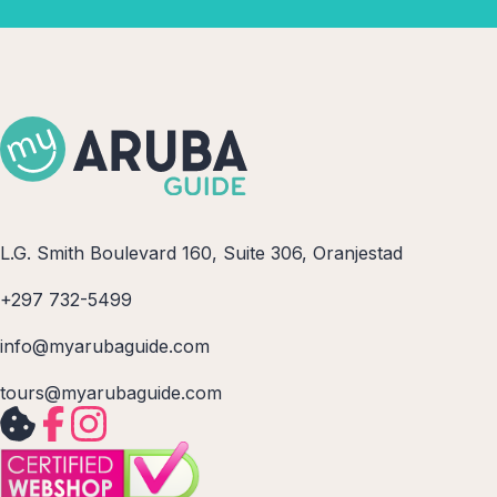
L.G. Smith Boulevard 160, Suite 306, Oranjestad
+297 732-5499
info@myarubaguide.com
tours@myarubaguide.com