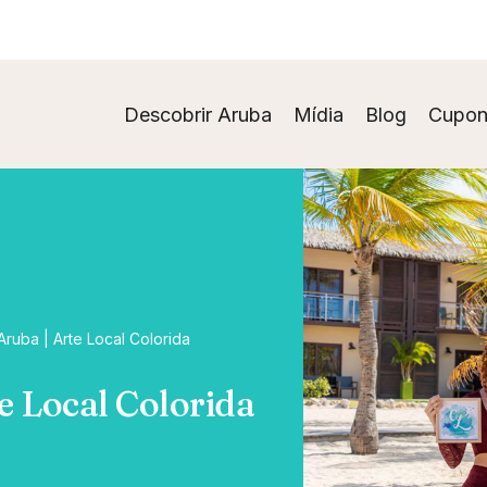
Descobrir Aruba
Mídia
Blog
Cupon
Aruba | Arte Local Colorida
e Local Colorida