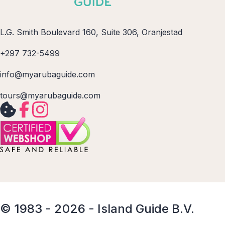
L.G. Smith Boulevard 160, Suite 306, Oranjestad
+297 732-5499
info@myarubaguide.com
tours@myarubaguide.com
© 1983 - 2026 - Island Guide B.V.