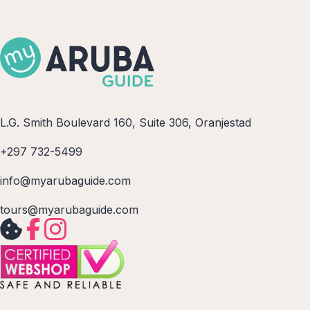
L.G. Smith Boulevard 160, Suite 306, Oranjestad
+297 732-5499
info@myarubaguide.com
tours@myarubaguide.com