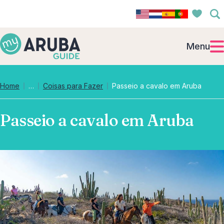
Menu
Collapsed breadcrumb levels
Home
…
Coisas para Fazer
Passeio a cavalo em Aruba
Passeio a cavalo em Aruba