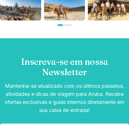
Inscreva-se em nossa
Newsletter
Mantenha-se atualizado com os últimos passeios,
atividades e dicas de viagem para Aruba. Receba
ofertas exclusivas e guias internos diretamente em
sua caixa de entrada!