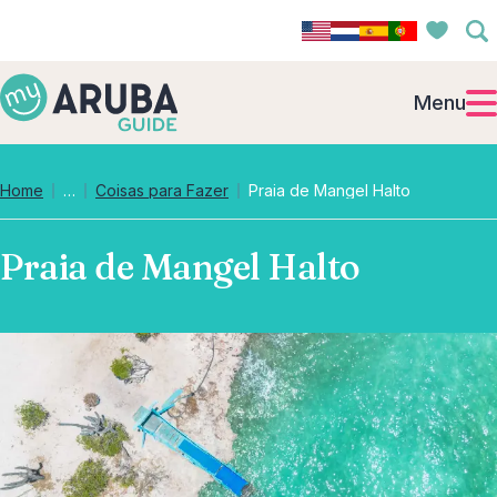
Menu
Collapsed breadcrumb levels
Home
…
Coisas para Fazer
Praia de Mangel Halto
Praia de Mangel Halto