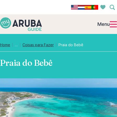
Menu
Collapsed breadcrumb levels
Home
…
Coisas para Fazer
Praia do Bebê
Praia do Bebê