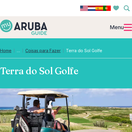
Menu
Collapsed breadcrumb levels
Home
…
Coisas para Fazer
Terra do Sol Golfe
Terra do Sol Golfe