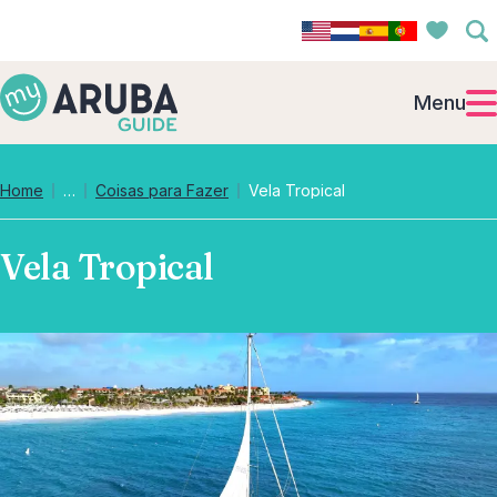
Menu
Collapsed breadcrumb levels
Home
…
Coisas para Fazer
Vela Tropical
Vela Tropical