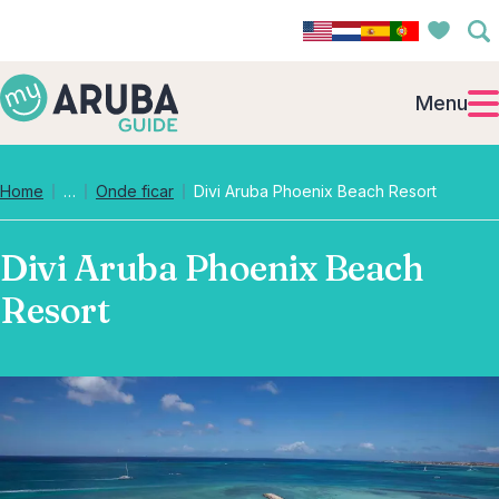
Menu
Collapsed breadcrumb levels
Home
…
Onde ficar
Divi Aruba Phoenix Beach Resort
Divi Aruba Phoenix Beach
Resort