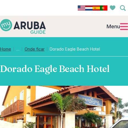
Menu
Collapsed breadcrumb levels
Home
…
Onde ficar
Dorado Eagle Beach Hotel
Dorado Eagle Beach Hotel